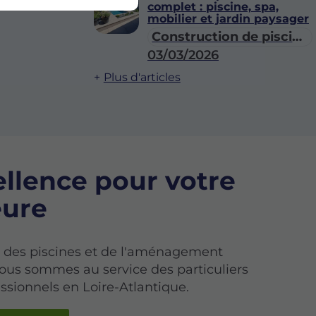
complet : piscine, spa,
mobilier et jardin paysager
Construction de piscines / spas
03/03/2026
Plus d'articles
ellence pour votre
ure
s des piscines et de l'aménagement
ous sommes au service des particuliers
essionnels en Loire-Atlantique.