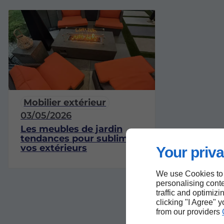
Mobilier extérieur
03/05/2026
Les meubles de jardin
tendances pour sublimer
vos extérieurs
Your priva
We use Cookies to
personalising conte
traffic and optimizi
clicking "I Agree" 
from our providers