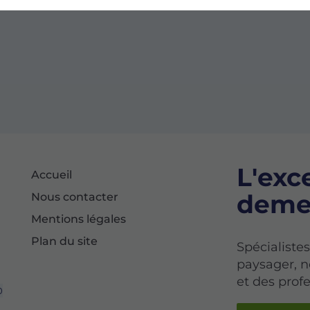
L'exc
Accueil
deme
Nous contacter
Mentions légales
Plan du site
Spécialiste
paysager, n
et des prof
0