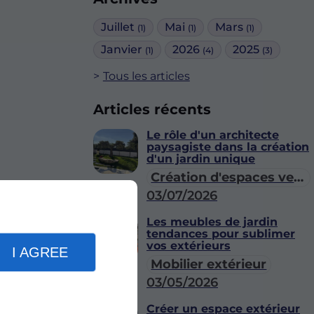
Juillet
Mai
Mars
(1)
(1)
(1)
Janvier
2026
2025
(1)
(4)
(3)
Tous les articles
Articles récents
Le rôle d'un architecte
paysagiste dans la création
d'un jardin unique
Création d'espaces verts
03/07/2026
Les meubles de jardin
tendances pour sublimer
vos extérieurs
I AGREE
Mobilier extérieur
03/05/2026
Créer un espace extérieur