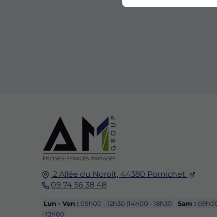
2 Allée du Noroit,
44380
Pornichet
09 74 56 38 48
Lun - Ven :
09h00 - 12h30 |14h00 - 18h30
Sam :
09h0
- 12h00