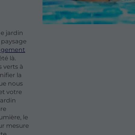
e jardin
e paysage
agement
té là.
 verts à
ifier la
ue nous
et votre
jardin
re
umière, le
sur mesure
cte