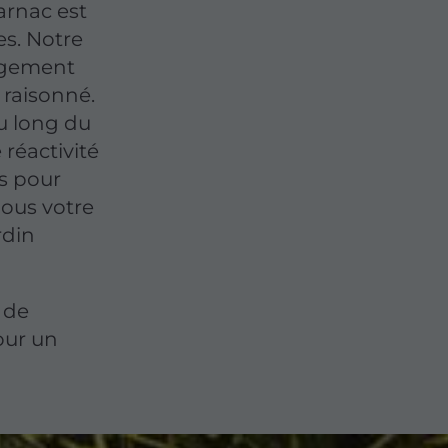
arnac est
es. Notre
nagement
 raisonné.
u long du
 réactivité
ts pour
nous votre
rdin
 de
our un