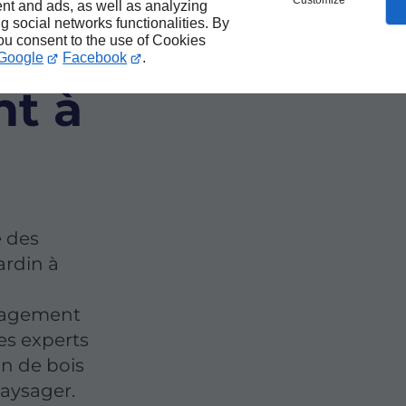
Customize
nt and ads, as well as analyzing
ng social networks functionalities. By
you consent to the use of Cookies
Google
Facebook
.
t à
CINES
AM PAYSAGE
AM S
 des
ardin à
énagement
es experts
on de bois
paysager.