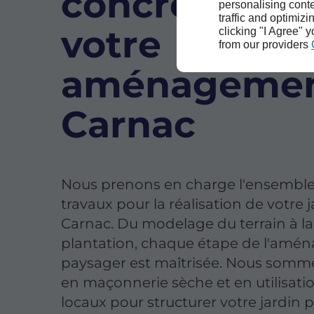
concrétiser
personalising conte
traffic and optimizi
votre
clicking "I Agree" 
from our providers
aménagemen
Carnac
AM PIS
Nous prenons en charge l'ensemble
travaux pour la réalisation de votre j
Carnac. Du modelage du terrain à la
plantation, chaque étape de l'am
paysager est maîtrisée. Nous somm
en maçonnerie sèche et en utilisati
locaux pour structurer votre jardin 