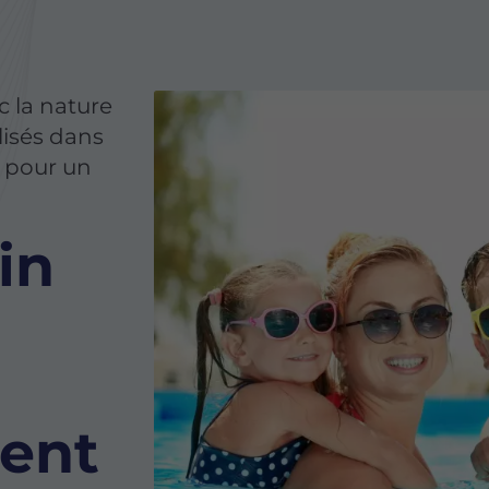
c la nature
isés dans
, pour un
in
ment